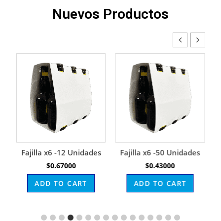
Nuevos Productos
la x6 -12 Unidades
Fajilla x6 -50 Unidades
Porta 
$
0.67000
$
0.43000
$
0.1
DD TO CART
ADD TO CART
ADD T