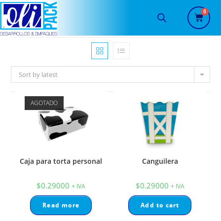
Sort by latest
AGOTADO
Caja para torta personal
Canguilera
$
0.29000
$
0.29000
+ IVA
+ IVA
Read more
Add to cart