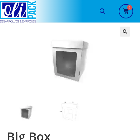
🔍
Big Box