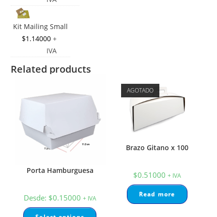
Kit Mailing Small
$
1.14000
+
IVA
Related products
AGOTADO
Brazo Gitano x 100
Porta Hamburguesa
$
0.51000
+ IVA
Read more
Desde:
$
0.15000
+ IVA
Select options