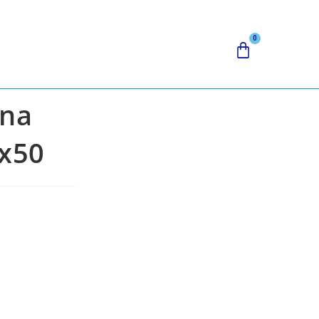
ana
 x50