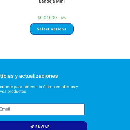
Bandeja Mini
$
0.01000
+ IVA
Select options
ticias y actualizaciones
críbete para obtener lo último en ofertas y
vos productos.
ENVIAR