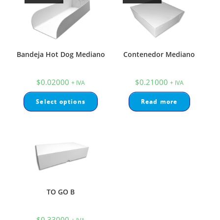
Bandeja Hot Dog Mediano
Contenedor Mediano
$
0.02000
$
0.21000
+ IVA
+ IVA
Select options
Read more
TO GO B
$
0.33000