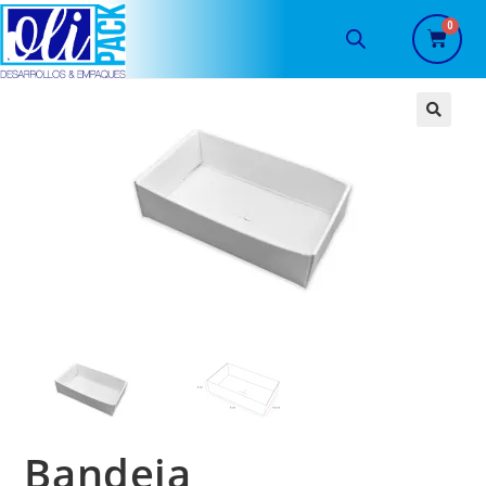
🔍
Bandeja