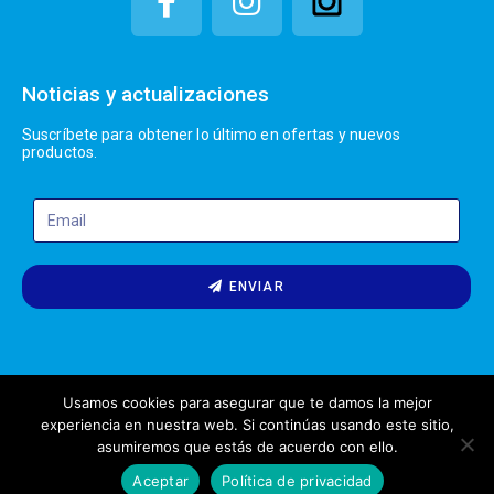
Noticias y actualizaciones
Suscríbete para obtener lo último en ofertas y nuevos
productos.
ENVIAR
Usamos cookies para asegurar que te damos la mejor
experiencia en nuestra web. Si continúas usando este sitio,
1
asumiremos que estás de acuerdo con ello.
Olipack © All rights reserved
¿Tienes alguna duda?
Elaborado por Olipack
Aceptar
Política de privacidad